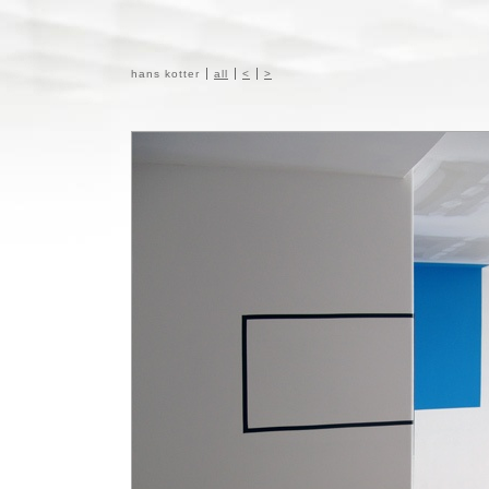
hans kotter
all
<
>