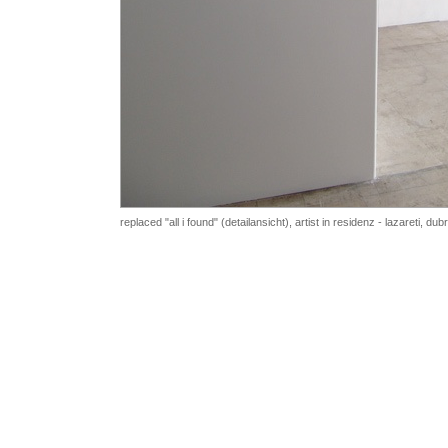
replaced "all i found" (detailansicht), artist in residenz - lazareti, d