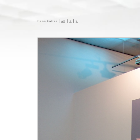
hans kotter
all
<
>