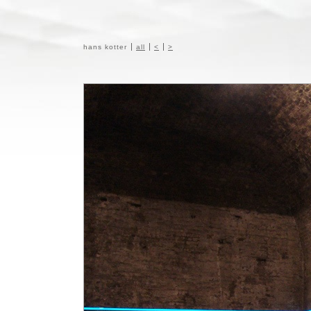
hans kotter
all
<
>