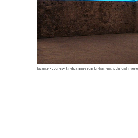
balance - courtesy kinetica mueseum london, leuchtfolie und inverter