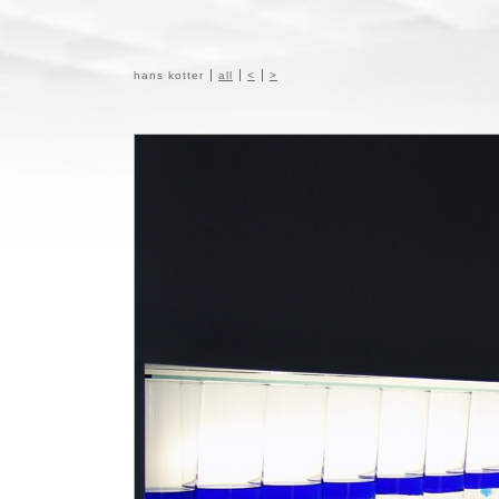
hans kotter
all
<
>