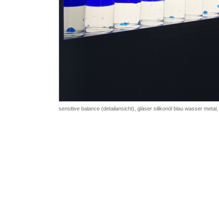
sensitive balance (detailansicht), gläser silikonöl blau wasser meta