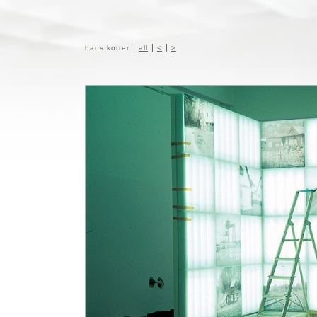
hans kotter
all
<
>