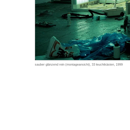
sauber glänzend rein (montageansicht), 33 leuchtkästen, 1999