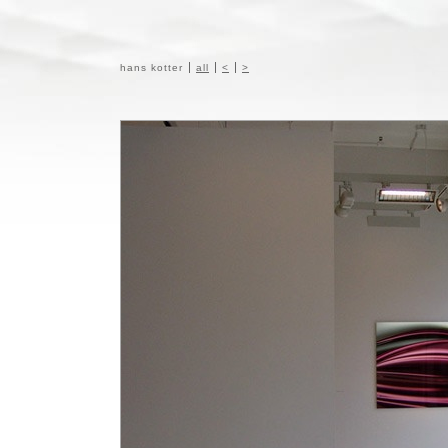
hans kotter
all
<
>