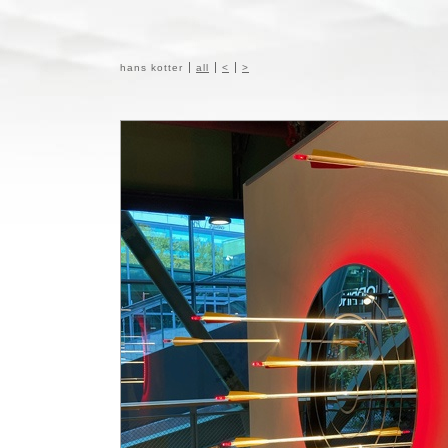
hans kotter
all
<
>