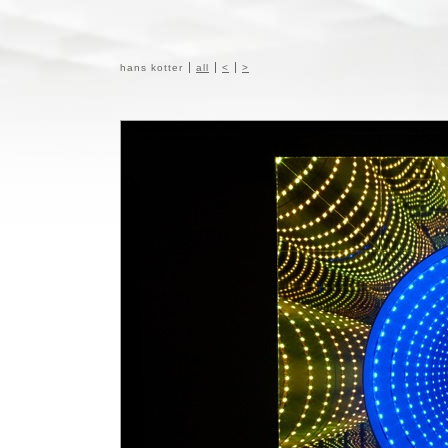
hans kotter
all
<
>