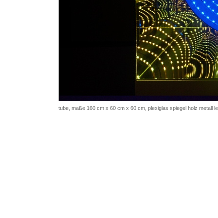
tube, maße 160 cm x 60 cm x 60 cm, plexiglas spiegel holz metall le