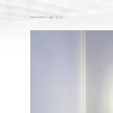
hans kotter
all
<
>