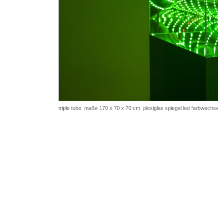
triple tube, maße 170 x 70 x 70 cm, plexiglas spiegel led farbwech