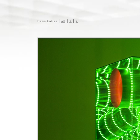
hans kotter
all
<
>