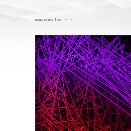
hans kotter
all
<
>