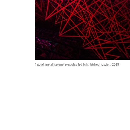
fractal,
metall spiegel plexiglas led licht, bildrecht, wien, 2015