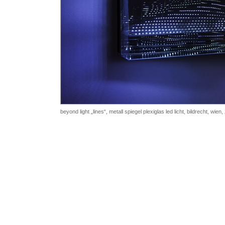
beyond light „lines“,
metall spiegel plexiglas led licht, bildrecht, wien