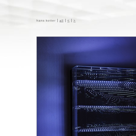
hans kotter
all
<
>